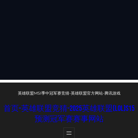
跳
英雄联盟MSI季中冠军赛竞猜-英雄联盟官方网站-腾讯游戏
至
内
首页–英雄联盟竞猜-2025英雄联盟(LOL)S15
容
预测冠军赛赛事网站