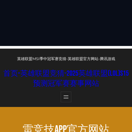
跳
英雄联盟MSI季中冠军赛竞猜-英雄联盟官方网站-腾讯游戏
至
内
首页–英雄联盟竞猜-2025英雄联盟(LOL)S15
容
预测冠军赛赛事网站
雷竞技APP官方网站