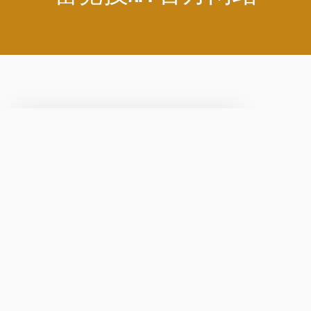
IM电竞竞猜平台
雷竞技的用户界面设计简洁直
观，功能分布清晰。用户可以快