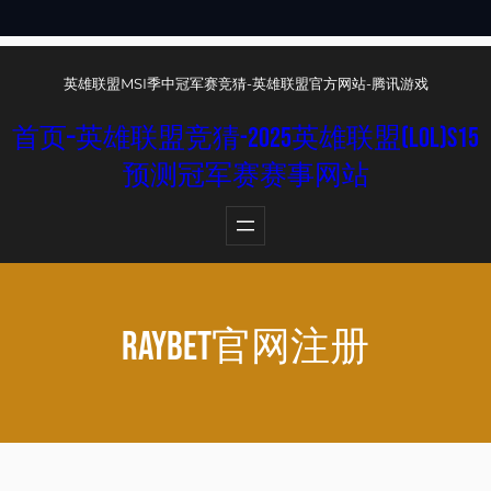
跳
英雄联盟MSI季中冠军赛竞猜-英雄联盟官方网站-腾讯游戏
至
内
首页–英雄联盟竞猜-2025英雄联盟(LOL)S15
容
预测冠军赛赛事网站
RAYBET官网注册