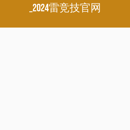
_2024雷竞技官网
IM电竞竞猜平台
雷竞技的用户界面设计简洁直