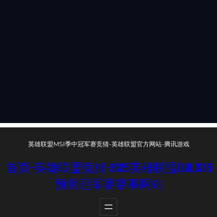
跳
英雄联盟MSI季中冠军赛竞猜-英雄联盟官方网站-腾讯游戏
至
内
首页–英雄联盟竞猜-2025英雄联盟(LOL)S15
容
预测冠军赛赛事网站