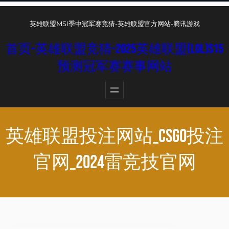
跳
英雄联盟MSI季中冠军赛竞猜-英雄联盟官方网站-腾讯游戏
至
内
首页–英雄联盟竞猜-2025英雄联盟(LOL)S15
容
预测冠军赛赛事网站
英雄联盟投注网站_CSGO投注
官网_2024雷竞技官网