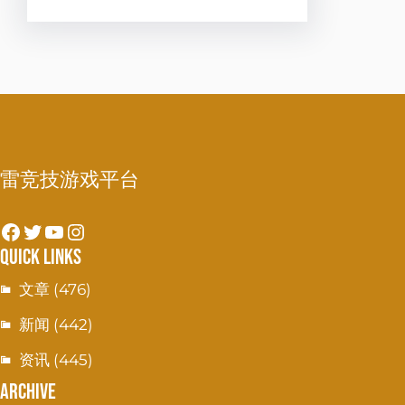
雷竞技游戏平台
Facebook
Twitter
YouTube
Instagram
Quick Links
文章
(476)
新闻
(442)
资讯
(445)
Archive