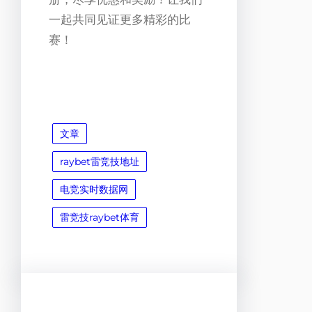
一起共同见证更多精彩的比
赛！
文章
raybet雷竞技地址
电竞实时数据网
雷竞技raybet体育