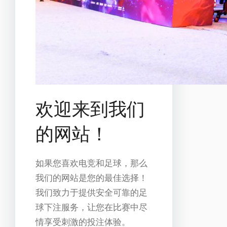
欢迎来到我们
的网站！
如果您喜欢电竞和足球，那么
我们的网站是您的最佳选择！
我们致力于提供安全可靠的足
球下注服务，让您在比赛中尽
情享受刺激的投注体验。