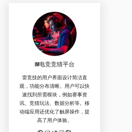
IM电竞竞猜平台
雷竞技的用户界面设计简洁直
观，功能分布清晰。用户可以快
速找到所需模块，例如赛事资
讯、竞猜玩法、数据分析等。移
动端应用还优化了触屏操作，提
高了用户体验。