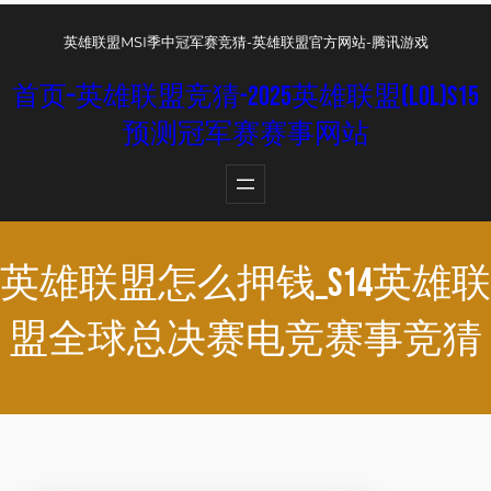
跳
英雄联盟MSI季中冠军赛竞猜-英雄联盟官方网站-腾讯游戏
至
内
首页–英雄联盟竞猜-2025英雄联盟(LOL)S15
容
预测冠军赛赛事网站
英雄联盟怎么押钱_S14英雄联
盟全球总决赛电竞赛事竞猜