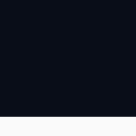
跳
英雄联盟MSI季中冠军赛竞猜-英雄联盟官方网站-腾讯游戏
至