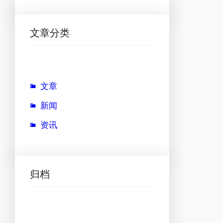
文章分类
文章
新闻
资讯
归档