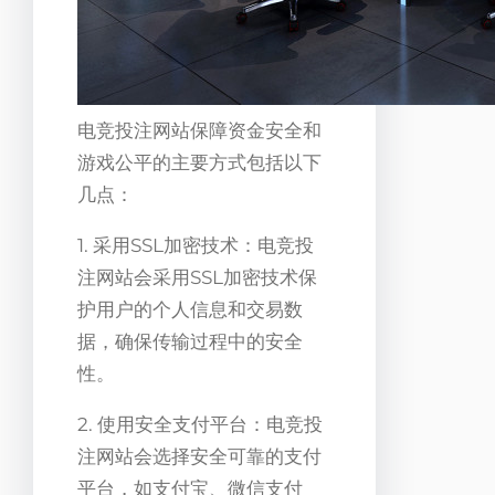
电竞投注网站保障资金安全和
游戏公平的主要方式包括以下
几点：
1. 采用SSL加密技术：电竞投
注网站会采用SSL加密技术保
护用户的个人信息和交易数
据，确保传输过程中的安全
性。
2. 使用安全支付平台：电竞投
注网站会选择安全可靠的支付
平台，如支付宝、微信支付