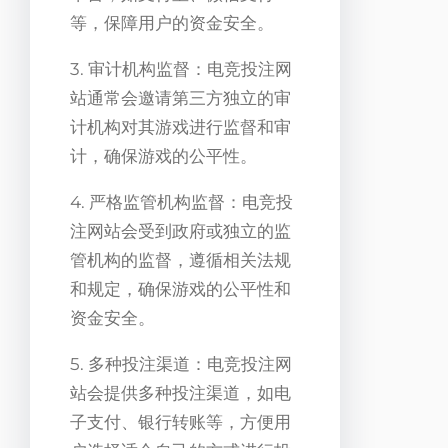
等，保障用户的资金安全。
3. 审计机构监督：电竞投注网
站通常会邀请第三方独立的审
计机构对其游戏进行监督和审
计，确保游戏的公平性。
4. 严格监管机构监督：电竞投
注网站会受到政府或独立的监
管机构的监督，遵循相关法规
和规定，确保游戏的公平性和
资金安全。
5. 多种投注渠道：电竞投注网
站会提供多种投注渠道，如电
子支付、银行转账等，方便用