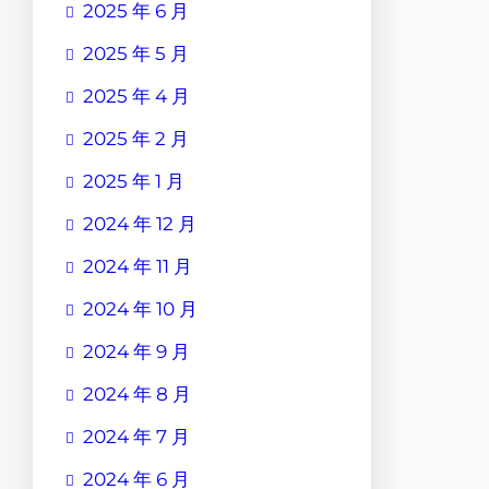
2025 年 6 月
2025 年 5 月
2025 年 4 月
2025 年 2 月
2025 年 1 月
2024 年 12 月
2024 年 11 月
2024 年 10 月
2024 年 9 月
2024 年 8 月
2024 年 7 月
2024 年 6 月