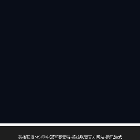
跳
英雄联盟MSI季中冠军赛竞猜-英雄联盟官方网站-腾讯游戏
至