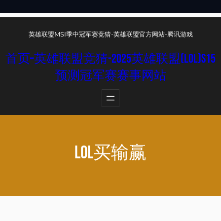
跳
英雄联盟MSI季中冠军赛竞猜-英雄联盟官方网站-腾讯游戏
至
内
首页–英雄联盟竞猜-2025英雄联盟(LOL)S15
容
预测冠军赛赛事网站
LOL买输赢