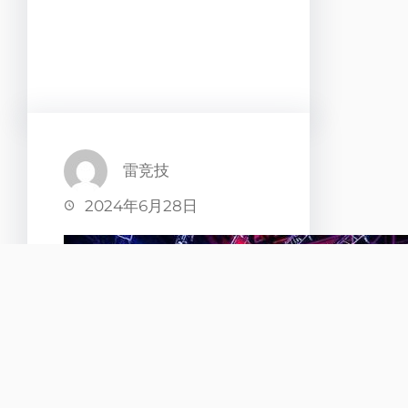
Facebook
Twitter
LinkedIn
Instagram
雷竞技
2024年6月28日