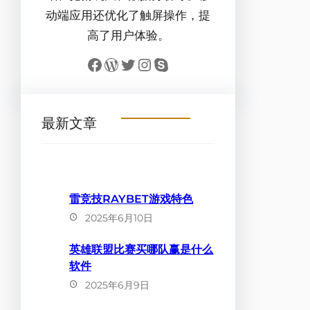
动端应用还优化了触屏操作，提
高了用户体验。
Facebook
WordPress
Twitter
Instagram
Skype
最新文章
雷竞技RAYBET游戏特色
2025年6月10日
英雄联盟比赛买哪队赢是什么
软件
2025年6月9日