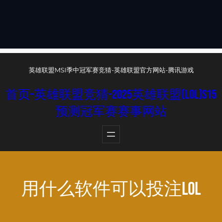
跳
英雄联盟MSI季中冠军赛竞猜-英雄联盟官方网站-腾讯游戏
至
内
首页–英雄联盟竞猜-2025英雄联盟(LOL)S15
容
预测冠军赛赛事网站
用什么软件可以投注lol