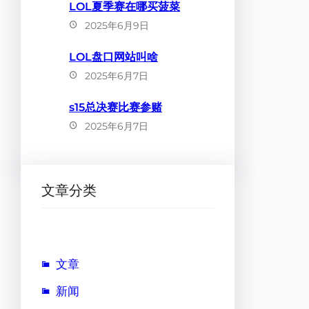
LOL夏季赛在哪买菠菜
2025年6月9日
LOL盘口网站叫啥
2025年6月7日
s15总决赛比赛参赌
2025年6月7日
文章分类
文章
新闻