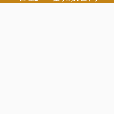
IM电竞竞猜平台
雷竞技的用户界面设计简洁直
观，功能分布清晰。用户可以快