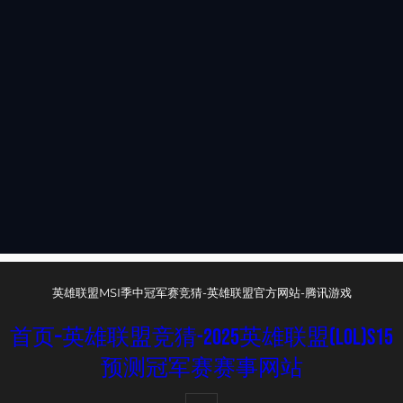
跳
英雄联盟MSI季中冠军赛竞猜-英雄联盟官方网站-腾讯游戏
至
内
首页–英雄联盟竞猜-2025英雄联盟(LOL)S15
容
预测冠军赛赛事网站