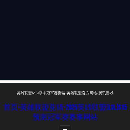
跳
英雄联盟MSI季中冠军赛竞猜-英雄联盟官方网站-腾讯游戏
至
内
首页–英雄联盟竞猜-2025英雄联盟(LOL)S15
容
预测冠军赛赛事网站