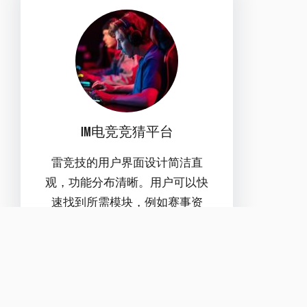
IM电竞竞猜平台
雷竞技的用户界面设计简洁直
观，功能分布清晰。用户可以快
速找到所需模块，例如赛事资
讯、竞猜玩法、数据分析等。移
动端应用还优化了触屏操作，提
高了用户体验。
Facebook
WordPress
Twitter
Instagram
Skype