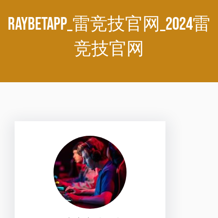
RAYBETapp_雷竞技官网_2024雷
竞技官网