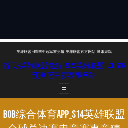
跳
英雄联盟MSI季中冠军赛竞猜-英雄联盟官方网站-腾讯游戏
至
内
首页–英雄联盟竞猜-2025英雄联盟(LOL)S15
容
预测冠军赛赛事网站
BOB综合体育APP_S14英雄联盟