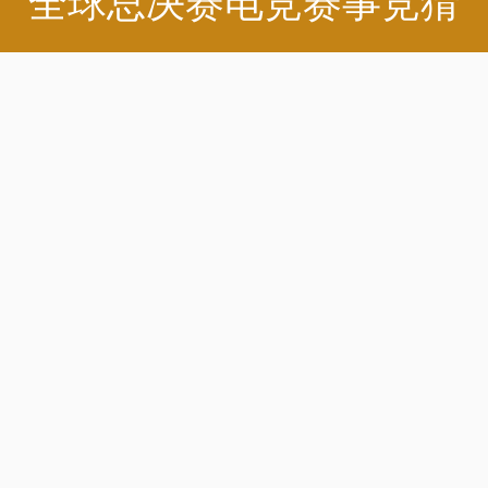
全球总决赛电竞赛事竞猜
IM电竞竞猜平台
雷竞技的用户界面设计简洁直
观，功能分布清晰。用户可以快