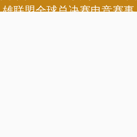
雄联盟全球总决赛电竞赛事
竞猜
IM电竞竞猜平台